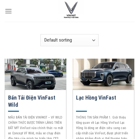
Skip
to
content
Bán Tải Điện VinFast
Lạc Hồng VinFast
Wild
MẪU BÁN TẢI ĐIỆN VINFAST – VF WILD
THÔNG TIN SẢN PHẨM 1. Giới thiệu
CHÍNH THỨC ĐƯỢC TRÌNH LÀNG TRÊN
tổng quan về Lạc Hồng VinFast Lạc
ĐẤT MỸ VinFast vừa chính thức ra mắt
Hồng là dòng xe điện siêu sang cao
xe Concept VF Wild, mẫu xe chạy điện
cấp nhất của VinFast, được phát triển
đầu tiên của mình tại triển lãm CES
nhằm khẳng định vị thế thương hiệu