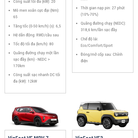
Công suất tối đa (kW): 20
Thời gian nạp pin: 27 phút
Mô men xoắn cực đại (Nm):
(10%-70%)
65
Quãng đường chạy (NEDC):
Tăng tốc (0-50 km/h) (s): 6,5
318,6 km/lần sạc đầy
Hệ dẫn động: RWD/cầu sau
Chế độ lái:
Tốc độ tối đa (km/h): 80
Eco/Comfort/Sport
Quãng đường chạy một lần
Đóng/mở cốp sau: Chỉnh
sạc đầy (km) - NEDC >
điện
170km
Công suất sạc nhanh DC tối
đa (kW): 12kW