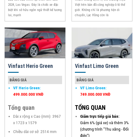
2024, Las Vegas. Đây là chiếc xe đặc
Việt trên bản đồ công nghiệp ô tô thế
biệt khi sở hữu ngôn ngữ thiết kế tương
giới. Không chỉ là phương tiện di
lai, mạnh
chuyển, Lạc Hồng còn là
Vinfast Herio Green
Vinfast Limo Green
BẢNG GIÁ
BẢNG GIÁ
VF Herio Green
:
VF Limo Green
:
499.000.000 VNĐ
749.000.000 VNĐ
Tổng quan
TỔNG QUAN
Dài x rộng x Cao (mm): 3967
Giảm trực tiếp giá bán:
x 1723 x 1579
Giảm 6% (giá xe) và thêm 3%
(chương trình "Thu xăng - Đổi
Chiều dài cơ sở: 2514 mm
điện")