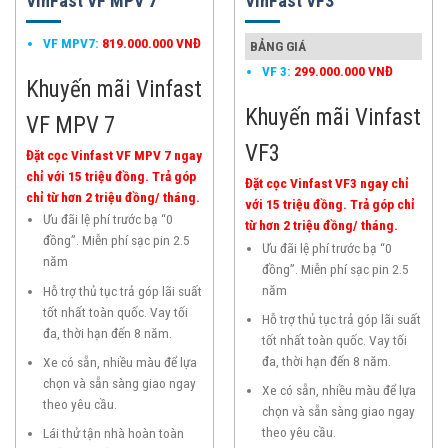
VinFast VF MPV 7
VinFast VF3
VF MPV7
:
819.000.000 VNĐ
BẢNG GIÁ
VF 3
:
299.000.000 VNĐ
Khuyến mãi
Vinfast
Khuyến mãi
Vinfast
VF MPV 7
VF3
Đặt cọc Vinfast VF MPV 7 ngay
chỉ với 15 triệu đồng. Trả góp
Đặt cọc Vinfast VF3 ngay chỉ
chỉ từ hơn 2 triệu đồng/ tháng.
với 15 triệu đồng. Trả góp chỉ
Ưu đãi lệ phí trước bạ “0
từ hơn 2 triệu đồng/ tháng.
đồng”. Miễn phí sạc pin 2.5
Ưu đãi lệ phí trước bạ “0
năm
đồng”. Miễn phí sạc pin 2.5
năm
Hỗ trợ thủ tục trả góp lãi suất
tốt nhất toàn quốc. Vay tối
Hỗ trợ thủ tục trả góp lãi suất
đa, thời hạn đến 8 năm.
tốt nhất toàn quốc. Vay tối
đa, thời hạn đến 8 năm.
Xe có sẵn, nhiều màu để lựa
chọn và sẵn sàng giao ngay
Xe có sẵn, nhiều màu để lựa
theo yêu cầu.
chọn và sẵn sàng giao ngay
theo yêu cầu.
Lái thử tận nhà hoàn toàn