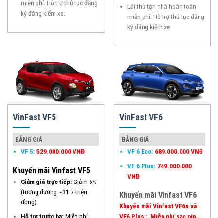
miễn phí. Hỗ trợ thủ tục đăng
Lái thử tận nhà hoàn toàn
ký đăng kiểm xe.
miễn phí. Hỗ trợ thủ tục đăng
ký đăng kiểm xe.
VinFast VF5
VinFast VF6
BẢNG GIÁ
BẢNG GIÁ
VF 5
:
529.000.000 VNĐ
VF 6 Eco
:
689.000.000 VNĐ
VF 6 Plus
:
749.000.000
Khuyến mãi
Vinfast VF5
VNĐ
Giảm giá trực tiếp:
Giảm 6%
(tương đương ~31.7 triệu
Khuyến mãi
Vinfast VF6
đồng)
Khuyến mãi Vinfast VF6s và
Hỗ trợ trước bạ:
Miễn phí
VF6 Plus : Miễn phí sạc pin .