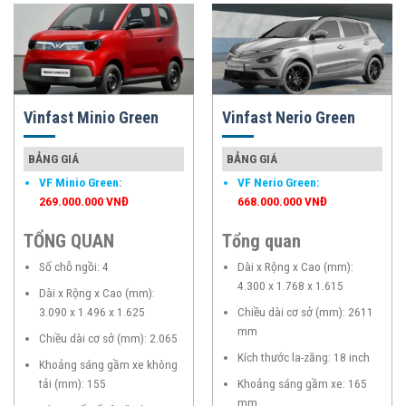
Vinfast Minio Green
Vinfast Nerio Green
BẢNG GIÁ
BẢNG GIÁ
VF Minio Green
:
VF Nerio Green
:
269.000.000 VNĐ
668.000.000 VNĐ
TỔNG QUAN
Tổng quan
Số chỗ ngồi: 4
Dài x Rộng x Cao (mm):
4.300 x 1.768 x 1.615
Dài x Rộng x Cao (mm):
3.090 x 1.496 x 1.625
Chiều dài cơ sở (mm): 2611
mm
Chiều dài cơ sở (mm): 2.065
Kích thước la-zăng: 18 inch
Khoảng sáng gầm xe không
tải (mm): 155
Khoảng sáng gầm xe: 165
mm