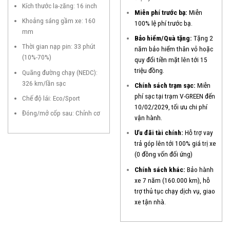
Kích thước la-zăng: 16 inch
Miễn phí trước bạ:
Miễn
Khoảng sáng gầm xe: 160
100% lệ phí trước bạ.
mm
Bảo hiểm/Quà tặng:
Tặng 2
Thời gian nạp pin: 33 phút
năm bảo hiểm thân vỏ hoặc
(10%-70%)
quy đổi tiền mặt lên tới 15
triệu đồng.
Quãng đường chạy (NEDC):
326 km/lần sạc
Chính sách trạm sạc:
Miễn
phí sạc tại trạm V-GREEN đến
Chế độ lái: Eco/Sport
10/02/2029, tối ưu chi phí
Đóng/mở cốp sau: Chỉnh cơ
vận hành.
Ưu đãi tài chính:
Hỗ trợ vay
trả góp lên tới 100% giá trị xe
(0 đồng vốn đối ứng)
Chính sách khác:
Bảo hành
xe 7 năm (160.000 km), hỗ
trợ thủ tục chạy dịch vụ, giao
xe tận nhà.