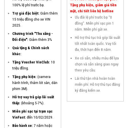
100% lệ phí trước bạ.
Tặng phụ kiện, giảm giá tiền
mặt, chi tiết liên hệ hotline
Trợ giá đặc biệt:
Giảm thêm
Ưu đãi lệ phí trước bạ “0
15 triệu đồng cho xe VIN
đồng”. Miễn phí sạc pin 1
2025.
năm. Miễn phí gửi xe.
Chương trình "Thu xăng -
Hỗ trợ thủ tục trả góp lãi suất
Đổi điện":
Giảm thêm 3%
tốt nhất toàn quốc. Vay tối
Quà tặng & Chính sách
đa, thời hạn đến 8 năm.
khác:
Xe có sẵn, nhiều màu để lựa
Tặng Voucher VinClub:
10
chọn và sẵn sàng giao ngay
triệu đồng.
theo yêu cầu.
Tặng phụ kiện:
(camera
Lái thử tận nhà hoàn toàn
hành trình, thảm lót sàn, dán
miễn phí. Hỗ trợ thủ tục đăng
phim 3M).
ký đăng kiểm xe.
Hỗ trợ vay trả góp lãi suất
thấp:
(khoảng 5-7%).
Miễn phí sạc tại trạm sạc
VinFast:
đến 10/02/2029.
Bảo hành xe:
7 năm hoặc