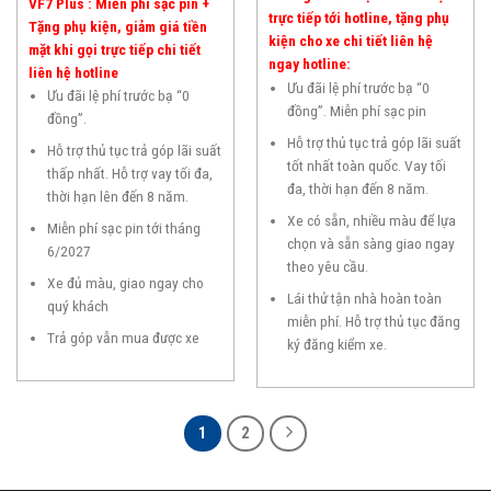
VF7 Plus : Miễn phí sạc pin +
trực tiếp tới hotline, tặng phụ
Tặng phụ kiện, giảm giá tiền
kiện cho xe chi tiết liên hệ
mặt khi gọi trực tiếp chi tiết
ngay hotline:
liên hệ hotline
Ưu đãi lệ phí trước bạ “0
Ưu đãi lệ phí trước bạ “0
đồng”. Miễn phí sạc pin
đồng”.
Hỗ trợ thủ tục trả góp lãi suất
Hỗ trợ thủ tục trả góp lãi suất
tốt nhất toàn quốc. Vay tối
thấp nhất. Hỗ trợ vay tối đa,
đa, thời hạn đến 8 năm.
thời hạn lên đến 8 năm.
Xe có sẵn, nhiều màu để lựa
Miễn phí sạc pin tới tháng
chọn và sẵn sàng giao ngay
6/2027
theo yêu cầu.
Xe đủ màu, giao ngay cho
Lái thử tận nhà hoàn toàn
quý khách
miễn phí. Hỗ trợ thủ tục đăng
Trả góp vẫn mua được xe
ký đăng kiểm xe.
1
2