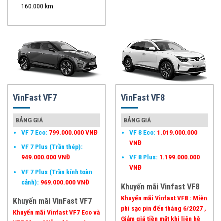
160.000 km.
VinFast VF7
VinFast VF8
BẢNG GIÁ
BẢNG GIÁ
VF 7 Eco
:
799.000.000 VNĐ
VF 8 Eco
:
1.019.000.000
VNĐ
VF 7 Plus
(Trần thép):
949.000.000 VNĐ
VF 8 Plus
:
1.199.000.000
VNĐ
VF 7 Plus
(Trần kính toàn
cảnh):
969.000.000 VNĐ
Khuyến mãi
Vinfast VF8
Khuyến mãi Vinfast VF8 : Miễn
Khuyến mãi VinFast VF7
phí sạc pin đến tháng 6/2027 ,
Khuyến mãi Vinfast VF7 Eco và
Giảm giá tiền mặt khi liên hệ