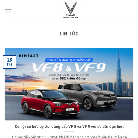
Skip
to
content
TIN TỨC
28
Th9
Cơ hội sở hữu bộ đôi đẳng cấp VF 8 và VF 9 với ưu đãi đặc biệt
Từ nay đến hết 30/11/2024, khách hàng có cơ hội sở hữu hai mẫu xe