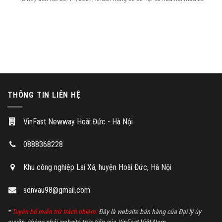
THÔNG TIN LIÊN HỆ
VinFast Newway Hoài Đức - Hà Nội
0888368228
Khu công nghiệp Lai Xá, huyện Hoài Đức, Hà Nội
sonvau98@gmail.com
*
Tuyên bố miễn trừ trách nhiệm:
Đây là website bán hàng của Đại lý ủy
quyền, không phải website trực tiếp của VinFast Việt Nam.