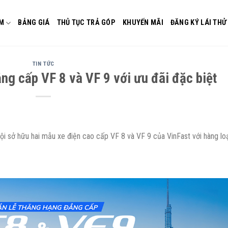
M
BẢNG GIÁ
THỦ TỤC TRẢ GÓP
KHUYẾN MÃI
ĐĂNG KÝ LÁI THỬ
TIN TỨC
ng cấp VF 8 và VF 9 với ưu đãi đặc biệt
i sở hữu hai mẫu xe điện cao cấp VF 8 và VF 9 của VinFast với hàng lo