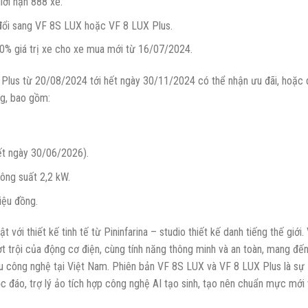
ới hạn 888 xe.
hi đổi sang VF 8S LUX hoặc VF 8 LUX Plus.
0% giá trị xe cho xe mua mới từ 16/07/2024.
lus từ 20/08/2024 tới hết ngày 30/11/2024 có thể nhận ưu đãi, hoặc 
ồng, bao gồm:
ết ngày 30/06/2026).
ông suất 2,2 kW.
iệu đồng.
với thiết kế tinh tế từ Pininfarina – studio thiết kế danh tiếng thế giới.
t trội của động cơ điện, cùng tính năng thông minh và an toàn, mang đế
 yêu công nghệ tại Việt Nam. Phiên bản VF 8S LUX và VF 8 LUX Plus là sự
c đáo, trợ lý ảo tích hợp công nghệ AI tạo sinh, tạo nên chuẩn mực mới