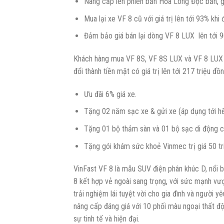
Nâng cấp lên phiên bản Hỏa Long Độc bản, gi
Mua lại xe VF 8 cũ với giá trị lên tới 93% k
Đảm bảo giá bán lại dòng VF 8 LUX lên tới 9
Khách hàng mua VF 8S, VF 8S LUX và VF 8 LUX P
đổi thành tiền mặt có giá trị lên tới 217 triệu đ
Ưu đãi 6% giá xe.
Tặng 02 năm sạc xe & gửi xe (áp dụng tới h
Tặng 01 bộ thảm sàn và 01 bộ sạc di động c
Tặng gói khám sức khoẻ Vinmec trị giá 50 tr
VinFast VF 8 là mẫu SUV điện phân khúc D, nổi bật 
8 kết hợp vẻ ngoài sang trọng, với sức mạnh vượ
trải nghiệm lái tuyệt vời cho gia đình và người
nâng cấp đáng giá với 10 phối màu ngoại thất độ
sự tinh tế và hiện đại.