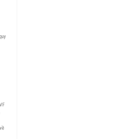
quy
 VF
n
 về