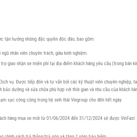
ợc tận hưởng những đặc quyền độc đáo, bao gồm:
 ngũ nhân viên chuyên trách, giàu kinh nghiệm.
 trợ giao nhận xe miễn phí tại địa điểm khách hàng yêu cầu (trong bán kí
Dịch vụ: Được tiếp đón và tư vấn bởi các kỹ thuật viên chuyên nghiệp, t
ch bảo dưỡng và sửa chữa phù hợp với thời gian và nhu cầu của khách hà
trạm sạc công cộng trong hệ sinh thái Vingroup cho đến hết ngày
 Khách hàng mua xe mới từ 01/06/2024 đến 31/12/2024 sẽ được VinFast
g chính sách trả thẳng/trả góp và tặng 1 năm bảo hiểm.