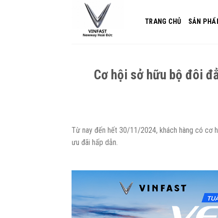
Skip
to
TRANG CHỦ
SẢN PHẨ
content
Cơ hội sở hữu bộ đôi đẳ
Từ nay đến hết 30/11/2024, khách hàng có cơ hộ
ưu đãi hấp dẫn.