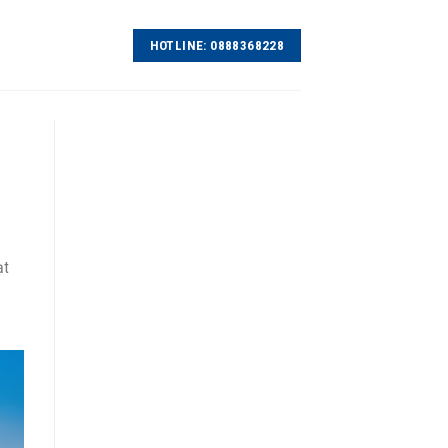
HOTLINE: 0888368228
ạt